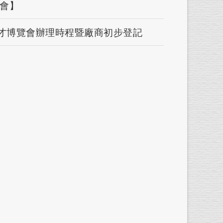
覽會】
徵才博覽會辦理時程暨廠商初步登記