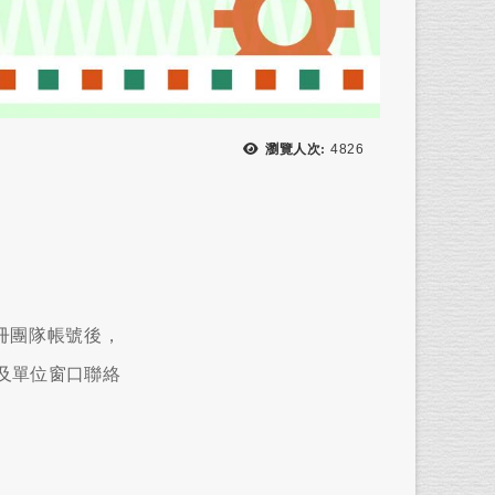
瀏覽次數：
瀏覽人次:
4826
註冊團隊帳號後，
及單位窗口聯絡