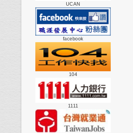
UCAN
facebook
104
1111