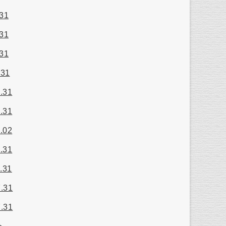
.31
.31
.31
.31
.31
.31
.02
.31
.31
7.31
7.31