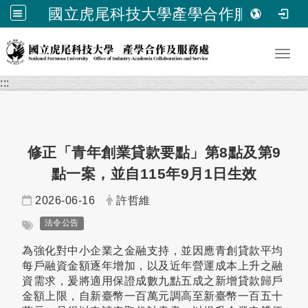
國立虎尾科技大學產學合作服務處
跳到主要內容
Toggl
:::
修正「青年創業貸款要點」第8點及第9
點一案，並自115年9月1日生效
日期：
發布者：
2026-06-16
許哲維
標籤：
法令公告
為強化對中小企業之金融支持，並因應青創貸款平均
每戶融資金額逐年增加，以及近年營運成本上升之融
資需求，爰將適用保證成數九點五成之新增貸款歸戶
金額上限，自新臺幣一百萬元調高至新臺幣一百五十