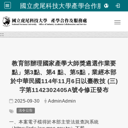
國立虎尾科技大學產學合作服務處
跳到主要內容
Toggl
:::
教育部辦理國家產學大師獎遴選作業要
點」第3點、第4 點、第5點，業經本部
於中華民國114年11月6日以臺教技 (三)
字第1142302405A號令修正發布
日期：
發布者：
2025-09-30
AdminAdmin
標籤：
法令公告
一、本案電子檔得於本部主管法規查詢系統