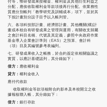
付等，惟研發成果授權金、權利金及其他衍生利益之
分配，應俟收取權利金等款項後再行分配。依業務性
質應分別帳列「教學研究及訓輔成本」項下，並於其
下按計畫別分設子目予以入帳列管。
六、各項科技部計畫、經濟部計畫、其他機關(構)計
畫或本校自有研發成果之管理與運用，有關收支歸屬
之會計科目名稱、代號及其定義，參照中央政府作業
基金導入企業會計準則（EAS）之預算、會計科
（項）目及其編號參考表編列。
七、研發成果收入之帳務，於合約簽定依相關協議之
實質，以應計基礎認列，其分錄如下：
借方：
應收權利金
貸方：
權利金收入
應付代收款
收取權利金等款項檢附合約影本及本校開立之收
據報核聯入帳，其分錄如下：
借方：
銀行存款