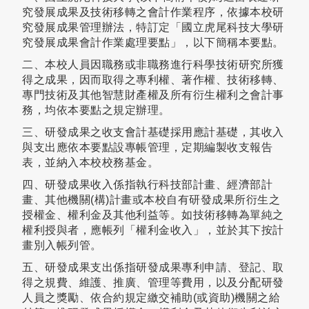
究發展成果及技術移轉之會計作業程序，依據本校研
究發展成果管理辦法，特訂定「國立虎尾科技大學研
究發展成果會計作業處理要點」，以下簡稱本要點。
二、本校人員因職務或非職務進行科學技術研究所獲
得之成果，因而取得之專利權、著作權、技術移轉、
專門技術及其他智慧財產權及所有衍生權利之會計事
務，均依本要點之規定辦理。
三、研發成果之收支會計基礎採用應計基礎，其收入
與支出應依本要點設專帳管理，定期編製收支報告
表，並納入本校校務基金。
四、研發成果收入係指執行科技部計畫、經濟部計
畫、其他機關(構)計畫或本校自有研發成果所衍生之
授權金、權利金及其他利益等。如技術移轉為單純之
權利授與者，應帳列「權利金收入」，並於其下按計
畫別入帳列管。
五、研發成果支出係指研發成果專利申請、登記、取
得之規費、維護、推廣、管理等費用，以及分配研發
人員之獎勵、依合約規定繳交補助(或資助)機關之給