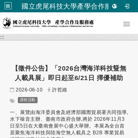
國立虎尾科技大學產學合作服務處
跳到主要內容
Toggl
:::
【徵件公告】「2026台灣海洋科技曁無
人載具展」即日起至6/21日 擇優補助
日期：
發布者：
2026-06-10
許哲維
標籤：
課程活動
一、展覽由海洋委員會及經濟部國際貿易署共同指導,
水下噪音主辦、臺南市政府合辦,將於 2026年11月3
日至5日在大臺南會展中心盛大舉辦。本展為全台首
居聚焦海洋科技與陸海空無人載具之 B2B 專業貿易