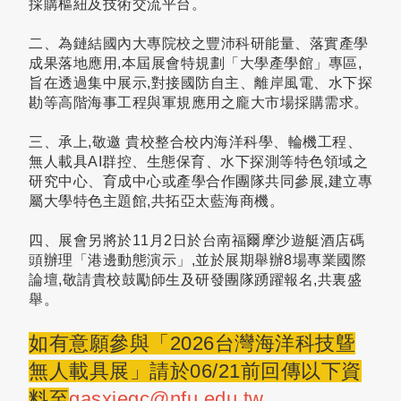
採購樞紐及技術交流平台。
二、為鏈結國內大專院校之豐沛科研能量、落實產學
成果落地應用,本屆展會特規劃「大學產學館」專區,
旨在透過集中展示,對接國防自主、離岸風電、水下探
勘等高階海事工程與軍規應用之龐大市場採購需求。
三、承上,敬邀 貴校整合校内海洋科學、輪機工程、
無人載具AI群控、生態保育、水下探測等特色領域之
研究中心、育成中心或產學合作團隊共同參展,建立專
屬大學特色主題館,共拓亞太藍海商機。
四、展會另將於11月2日於台南福爾摩沙遊艇酒店碼
頭辦理「港邊動態演示」,並於展期舉辦8場專業國際
論壇,敬請貴校鼓勵師生及研發團隊踴躍報名,共裏盛
舉。
如有意願參與「2026台灣海洋科技曁
無人載具展」請於06/21前回傳以下資
料至
gasxiegc@nfu.edu.tw