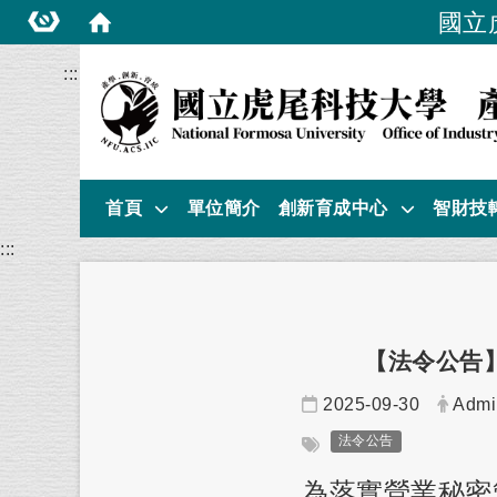
國立
:::
首頁
單位簡介
創新育成中心
智財技
:::
【法令公告
日期：
發布
2025-09-30
Admi
標籤：
法令公告
為落實營業秘密